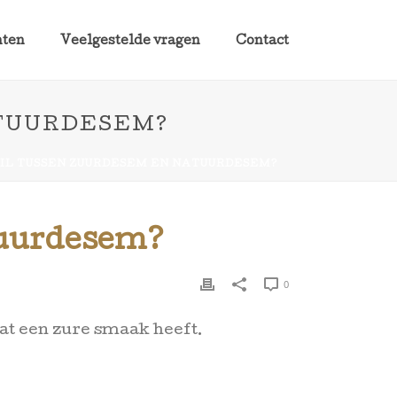
nten
Veelgestelde vragen
Contact
ATUURDESEM?
HIL TUSSEN ZUURDESEM EN NATUURDESEM?
atuurdesem?
0
at een zure smaak heeft.
.