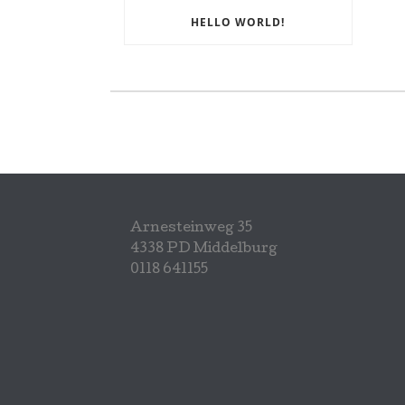
HELLO WORLD!
Arnesteinweg 35
4338 PD Middelburg
0118 641155