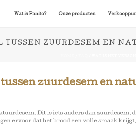
Wat is Panito?
Onze producten
Verkooppu
IL TUSSEN ZUURDESEM EN N
HOME
/
FAQ
/ WAT IS HET VERSC
il tussen zuurdesem en n
atuurdesem. Dit is iets anders dan zuurdesem, d
gen ervoor dat het brood een volle smaak krijgt